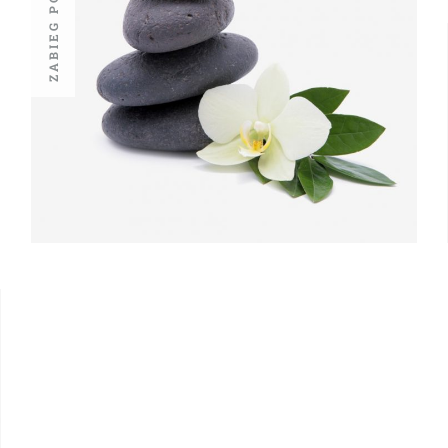
Ferulac Valencia 
Zabiegi Pielęgnacyjne i Ban