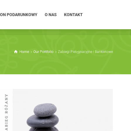
ON PODARUNKOWY
O NAS
KONTAKT
ON PODARUNKOWY
O NAS
KONTAKT
Home
Our Portfolio
Zabiegi Pielęgnacyjne i Bankietowe
jące
kietowe
oczesna odmiana
ZABIEG RÓŻANY
teczne usuwanie
usunąć nadmiar
lulit.
Zabieg Pomarańczo
Zabiegi Pielęgnacyjne i Bankieto