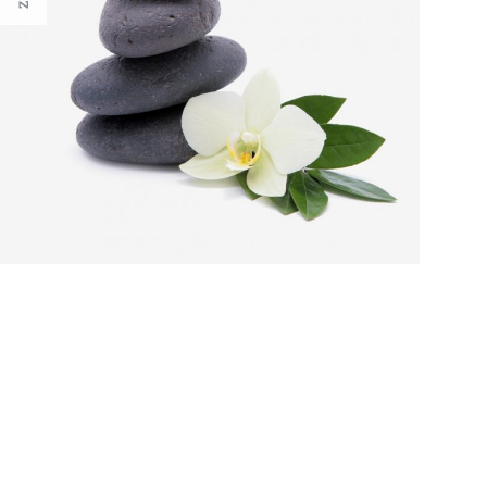
Ferulac Valencia Peel z kwasem
specjalnie opracowany peeling c
przeznaczony do terapii skór dot
fotostarzeniem. Przeznaczony jest do
twarzy, dekoltu, dłoni oraz ple
Peel
kietowe