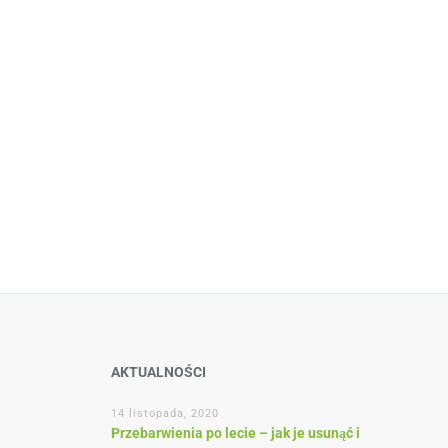
asem TCA to
ng chemiczny
 dotkniętych
t do pielęgnacji
z pleców.
AKTUALNOŚCI
14 listopada, 2020
Przebarwienia po lecie – jak je usunąć i