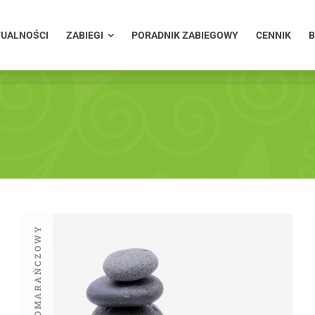
UALNOŚCI
ZABIEGI
PORADNIK ZABIEGOWY
CENNIK
B
UALNOŚCI
ZABIEGI
PORADNIK ZABIEGOWY
CENNIK
B
Nożyczki Liftingu
Zabiegi Pielęgnacyjne i Ban
Żelazko antycellulitowe to now
ZABIEG POMARAŃCZOWY
liposukcji, pozwalająca na sku
cellulitu. Pozwala skutecznie 
tkanki tłuszczowej i cel