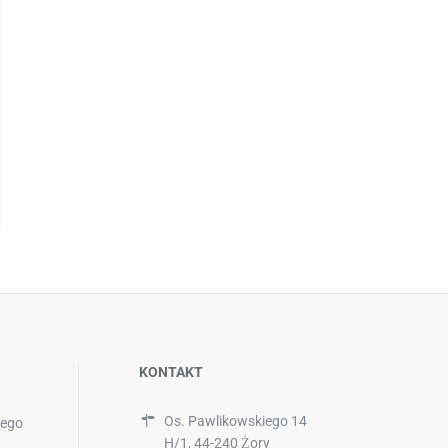
Ferulac Valencia Peel z kw
specjalnie opracowany peeli
przeznaczony do terapii skór
fotostarzeniem. Przeznaczony jes
twarzy, dekoltu, dłoni ora
KONTAKT
Os. Pawlikowskiego 14
zego
H/1, 44-240 Żory