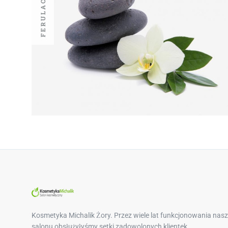
Kosmetyka Michalik Żory. Przez wiele lat funkcjonowania nas
salonu obsłużyłyśmy setki zadowolonych klientek.